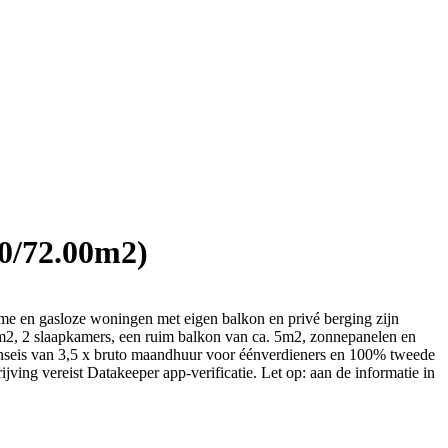
0/72.00m2)
me en gasloze woningen met eigen balkon en privé berging zijn
2, 2 slaapkamers, een ruim balkon van ca. 5m2, zonnepanelen en
enseis van 3,5 x bruto maandhuur voor éénverdieners en 100% tweede
ving vereist Datakeeper app-verificatie. Let op: aan de informatie in