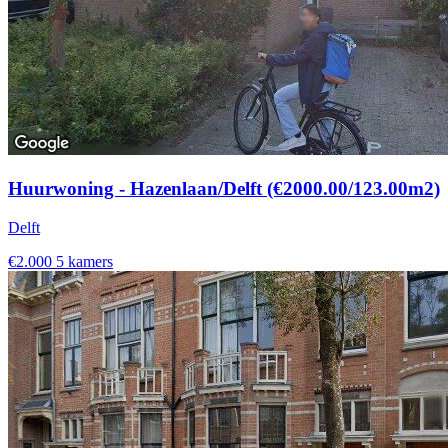
Huurwoning - Hazenlaan/Delft (€2000.00/123.00m2)
Delft
€2.000
5 kamers