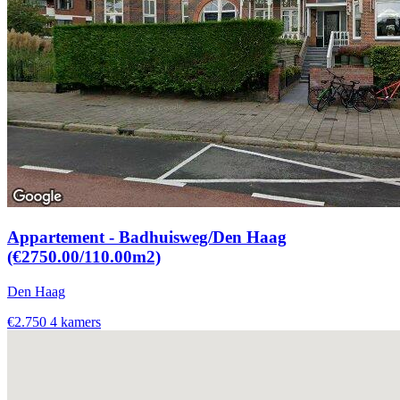
Appartement - Badhuisweg/Den Haag
(€2750.00/110.00m2)
Den Haag
€2.750
4 kamers