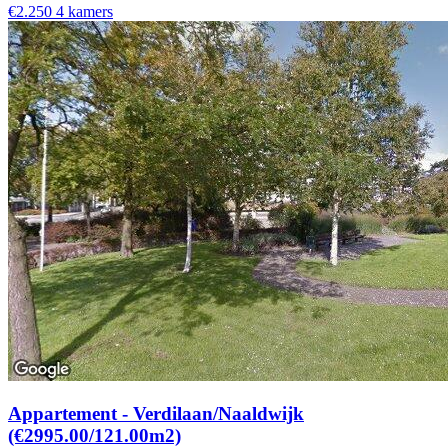
€2.250
4 kamers
Appartement - Verdilaan/Naaldwijk
(€2995.00/121.00m2)