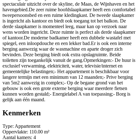
spectaculair uitzicht over de skyline, de Maas, de Wijnhaven en het
havengebied.De zeer ruime hoofdslaapkamer heeft een comfortabel
tweepersoonsbed en een ruime kledingkast. De tweede slaapkamer
is ingericht als kantoor en biedt ook toegang tot het balkon. De
derde slaapkamer is momenteel leeg, maar kan op verzoek naar
wens worden ingericht. Deze ruimte is perfect als derde slaapkamer
of kantoor.De moderne badkamer heeft een dubbele wastafel met
spiegel, een inloopdouche en een lekker bad.Er is ook een interne
berging aanwezig waar de wasmachine en aparte droger zich
bevinden. Deze berging biedt ook extra opslagruimte. Beide
toiletten zijn toegankelijk vanuit de gang.Opmerkingen:- De huur is
exclusief verwarming, elektriciteit, water, televisie/internet en
gemeentelijke belastingen;- Het appartement is beschikbaar voor
langere termijn met een minimum van 12 maanden;- Prive berging
van 5m2 aanwezig in complex;- Op de begane grond van het
gebouw is ook een grote externe berging waar meerdere fietsen
kunnen worden gestald;- Energielabel A van toepassing;- Borg is
gelijk aan één maand.
Kenmerken
Type:
Appartement
Oppervlakte:
110.00 m²
Aantal kamers:
4