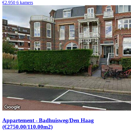
€2.950
6 kamers
Appartement - Badhuisweg/Den Haag
(€2750.00/110.00m2)