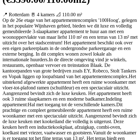
📍 Rotterdam
🚪 4 kamers
📐 110.00 m²
Op de 26e etage van het appartementencomplex '100Hoog', gelegen
in het populaire Wijnhaven gebied, bieden we dit luxe en volledig
gemeubileerde 3-slaapkamer appartement te huur aan met een
woonoppervlakte van maar liefst 110 m² en een terras van 13 m² met
uitzicht over het stadscentrum! Het appartement beschikt ook over
een eigen parkeerplaats in de ondergrondse parkeergarage en een
externe berging. In dit complex wonen zowel lokale als
internationale huurders.In de directe omgeving vind je winkels,
restaurants, openbaar vervoer en treinstation Blaak. De
kantoorpanden van grote bedrijven zoals EY, Robeco, Stolt Tankers
en Vopak liggen op loopafstand van het appartementencomplex.Het
uitstekend afgewerkte appartement heeft een ruime woonkamer met
vloer-tot-plafond ramen (schuifdeur) en een spectaculair uitzicht.
Aangrenzend bevindt zich de luxe keuken. Het appartement heeft
ook 3 ruime slaapkamers en een moderne badkamer.Indeling
appartement:Hal met toegang tot de verschillende kamers.Dit
prachtige en compleet gemeubileerde appartement heeft een ruime
woonkamer met een spectaculair uitzicht. Aangrenzend bevindt zich
de luxe keuken met kookeiland die volledig is uitgerust. Deze
keuken heeft een inductiekookplaat, afzuigkap, combi-oven,
koelkast met vriezer, vaatwasser en gootsteen.Vanuit de woonkamer
is er toegang tot het fijne terras van 13 m². Het terras biedt een