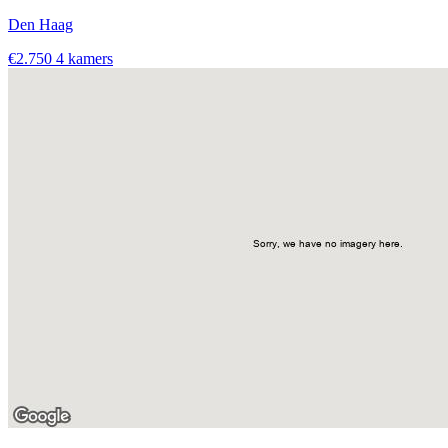
Den Haag
€2.750
4 kamers