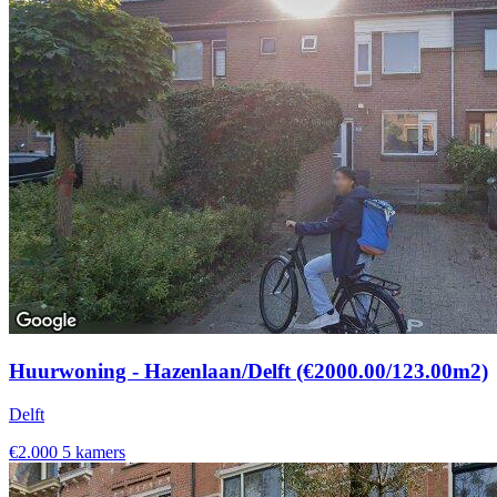
Huurwoning - Hazenlaan/Delft (€2000.00/123.00m2)
Delft
€2.000
5 kamers