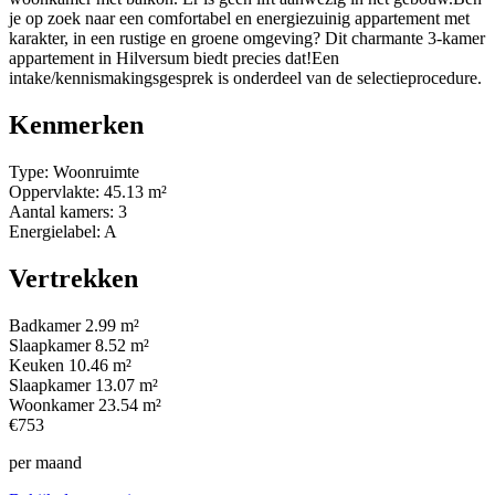
je op zoek naar een comfortabel en energiezuinig appartement met
karakter, in een rustige en groene omgeving? Dit charmante 3-kamer
appartement in Hilversum biedt precies dat!Een
intake/kennismakingsgesprek is onderdeel van de selectieprocedure.
Kenmerken
Type:
Woonruimte
Oppervlakte:
45.13 m²
Aantal kamers:
3
Energielabel:
A
Vertrekken
Badkamer
2.99 m²
Slaapkamer
8.52 m²
Keuken
10.46 m²
Slaapkamer
13.07 m²
Woonkamer
23.54 m²
€753
per maand