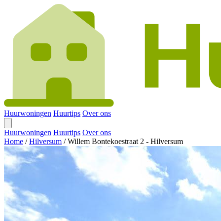
Huurwoningen
Huurtips
Over ons
Huurwoningen
Huurtips
Over ons
Home
/
Hilversum
/
Willem Bontekoestraat 2 - Hilversum