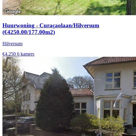
Huurwoning - Curaçaolaan/Hilversum
(€4250.00/177.00m2)
Hilversum
€4.250
6 kamers