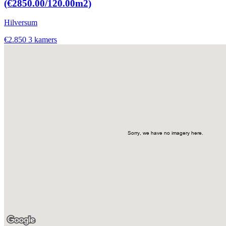
(€2850.00/120.00m2)
Hilversum
€2.850
3 kamers