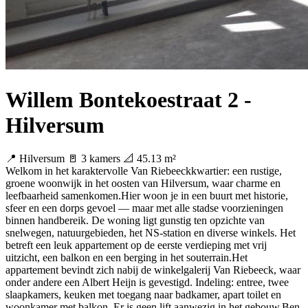
Willem Bontekoestraat 2 -
Hilversum
📍 Hilversum
🚪 3 kamers
📐 45.13 m²
Welkom in het karaktervolle Van Riebeeckkwartier: een rustige,
groene woonwijk in het oosten van Hilversum, waar charme en
leefbaarheid samenkomen.Hier woon je in een buurt met historie,
sfeer en een dorps gevoel — maar met alle stadse voorzieningen
binnen handbereik. De woning ligt gunstig ten opzichte van
snelwegen, natuurgebieden, het NS-station en diverse winkels. Het
betreft een leuk appartement op de eerste verdieping met vrij
uitzicht, een balkon en een berging in het souterrain.Het
appartement bevindt zich nabij de winkelgalerij Van Riebeeck, waar
onder andere een Albert Heijn is gevestigd. Indeling: entree, twee
slaapkamers, keuken met toegang naar badkamer, apart toilet en
woonkamer met balkon. Er is geen lift aanwezig in het gebouw.Ben