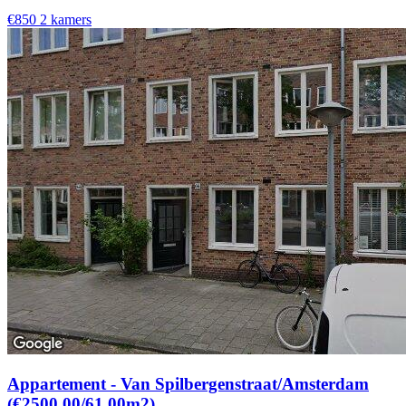
€850
2 kamers
Appartement - Van Spilbergenstraat/Amsterdam
(€2500.00/61.00m2)