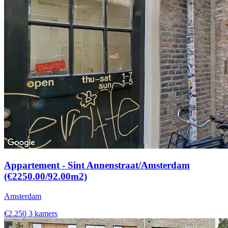
Appartement - Sint Annenstraat/Amsterdam
(€2250.00/92.00m2)
Amsterdam
€2.250
3 kamers