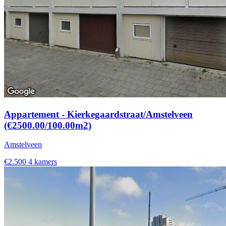
Appartement - Kierkegaardstraat/Amstelveen
(€2500.00/100.00m2)
Amstelveen
€2.500
4 kamers