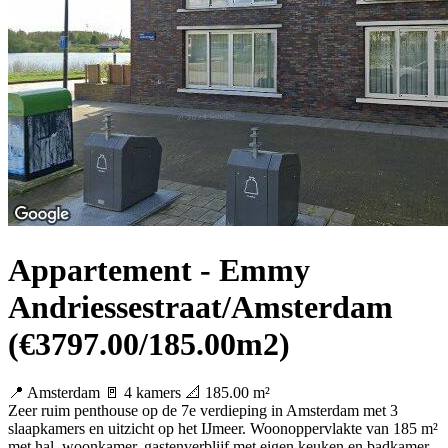
Appartement - Emmy
Andriessestraat/Amsterdam
(€3797.00/185.00m2)
📍 Amsterdam
🚪 4 kamers
📐 185.00 m²
Zeer ruim penthouse op de 7e verdieping in Amsterdam met 3
slaapkamers en uitzicht op het IJmeer. Woonoppervlakte van 185 m²
met hal, woonkamer, gastenverblijf met eigen keuken en badkamer.