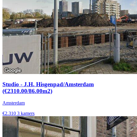
Studio - J.H. Hisgenpad/Amsterdam
(€2310.00/86.00m2)
Amsterdam
€2.310
3 kamers