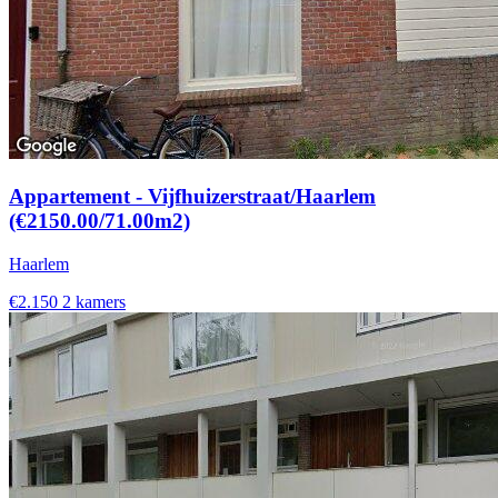
Appartement - Vijfhuizerstraat/Haarlem
(€2150.00/71.00m2)
Haarlem
€2.150
2 kamers