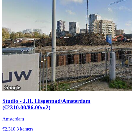
Studio - J.H. Hisgenpad/Amsterdam
(€2310.00/86.00m2)
Amsterdam
€2.310
3 kamers