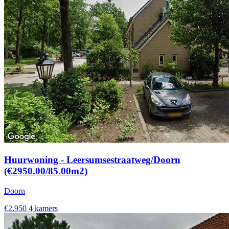
Huurwoning - Leersumsestraatweg/Doorn
(€2950.00/85.00m2)
Doorn
€2.950
4 kamers