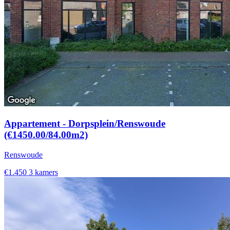
Appartement - Dorpsplein/Renswoude
(€1450.00/84.00m2)
Renswoude
€1.450
3 kamers