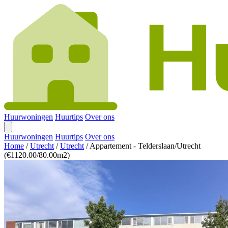
Huurwoningen
Huurtips
Over ons
Huurwoningen
Huurtips
Over ons
Home
/
Utrecht
/
Utrecht
/
Appartement - Telderslaan/Utrecht
(€1120.00/80.00m2)