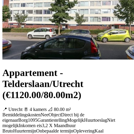
Appartement -
Telderslaan/Utrecht
(€1120.00/80.00m2)
📍 Utrecht
🚪 4 kamers
📐 80.00 m²
BemiddelingskostenNeeObjectDirect bij de
eigenaarBorg1095GarantiestellingMogelijkHuurtoeslagNiet
mogelijkInkomen eis3,2 X Maandhuur
BrutoHuurtermijnOnbepaalde termijnOpleveringKaal