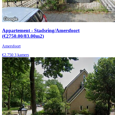
Appartement - Stadsring/Amersfoort
(€2750.00/83.00m2)
Amersfoort
€2.750
3 kamers