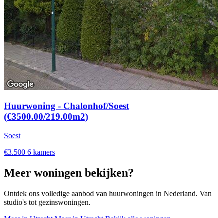
Huurwoning - Chalonhof/Soest
(€3500.00/219.00m2)
Soest
€3.500
6 kamers
Meer woningen bekijken?
Ontdek ons volledige aanbod van huurwoningen in Nederland. Van
studio's tot gezinswoningen.