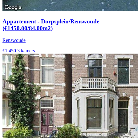
Appartement - Dorpsplein/Renswoude
(€1450.00/84.00m2)
Renswoude
€1.450
3 kamers