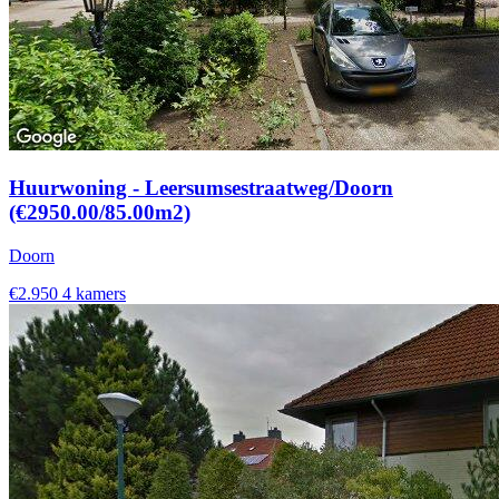
Huurwoning - Leersumsestraatweg/Doorn
(€2950.00/85.00m2)
Doorn
€2.950
4 kamers