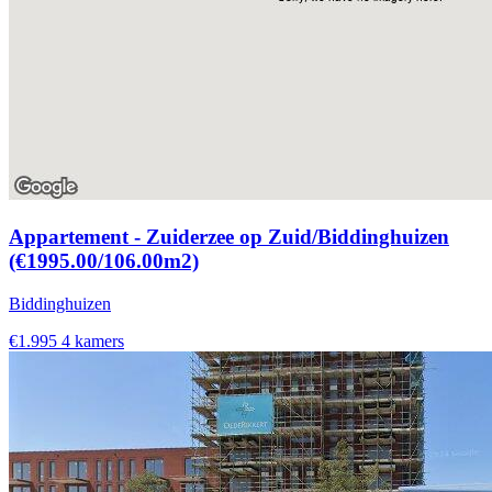
Appartement - Zuiderzee op Zuid/Biddinghuizen
(€1995.00/106.00m2)
Biddinghuizen
€1.995
4 kamers