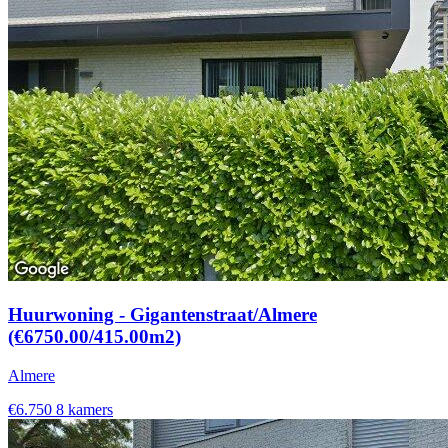
Huurwoning - Gigantenstraat/Almere
(€6750.00/415.00m2)
Almere
€6.750
8 kamers