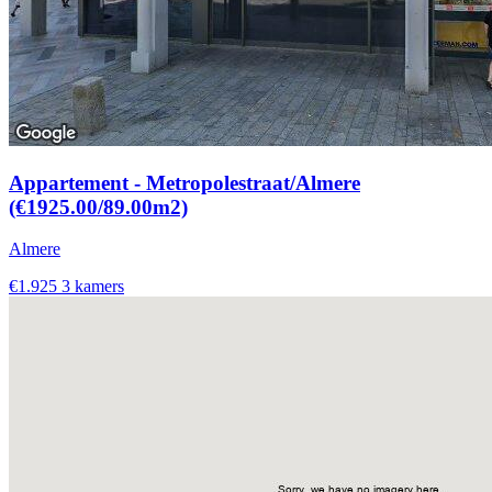
Appartement - Metropolestraat/Almere
(€1925.00/89.00m2)
Almere
€1.925
3 kamers