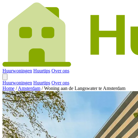
Huurwoningen
Huurtips
Over ons
Huurwoningen
Huurtips
Over ons
Home
/
Amsterdam
/
Woning aan de Langswater te Amsterdam