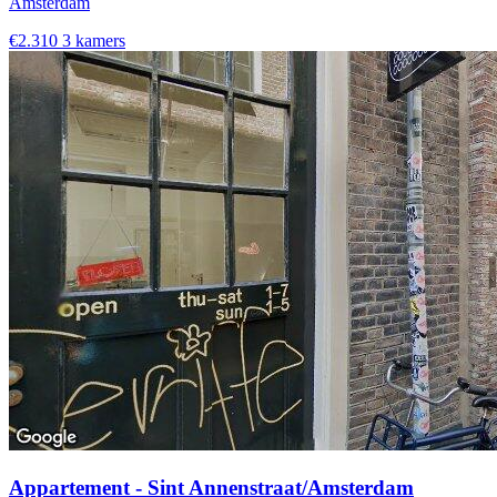
Amsterdam
€2.310
3 kamers
Appartement - Sint Annenstraat/Amsterdam