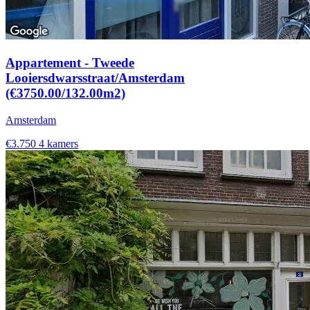
Appartement - Tweede
Looiersdwarsstraat/Amsterdam
(€3750.00/132.00m2)
Amsterdam
€3.750
4 kamers