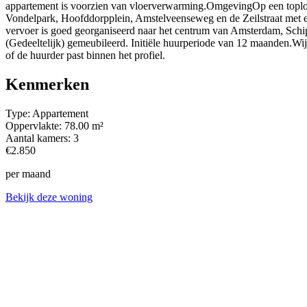
appartement is voorzien van vloerverwarming.OmgevingOp een toplocati
Vondelpark, Hoofddorpplein, Amstelveenseweg en de Zeilstraat met een
vervoer is goed georganiseerd naar het centrum van Amsterdam, Schip
(Gedeeltelijk) gemeubileerd. Initiële huurperiode van 12 maanden.Wij s
of de huurder past binnen het profiel.
Kenmerken
Type:
Appartement
Oppervlakte:
78.00 m²
Aantal kamers:
3
€2.850
per maand
Bekijk deze woning