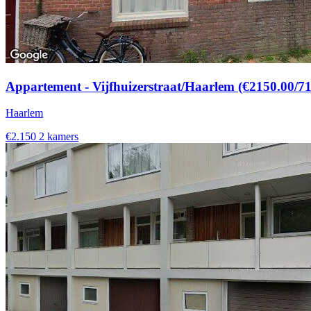
Appartement - Vijfhuizerstraat/Haarlem (€2150.00/7
Haarlem
€2.150
2 kamers