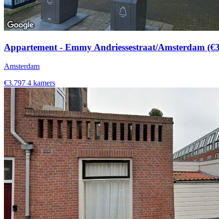
Appartement - Emmy Andriessestraat/Amsterdam (€
Amsterdam
€3.797
4 kamers