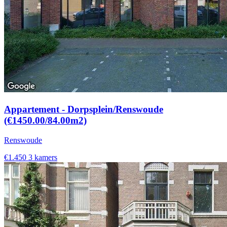
Appartement - Dorpsplein/Renswoude
(€1450.00/84.00m2)
Renswoude
€1.450
3 kamers