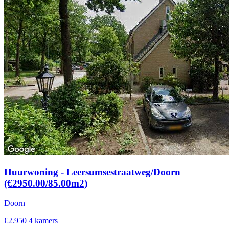
Huurwoning - Leersumsestraatweg/Doorn
(€2950.00/85.00m2)
Doorn
€2.950
4 kamers