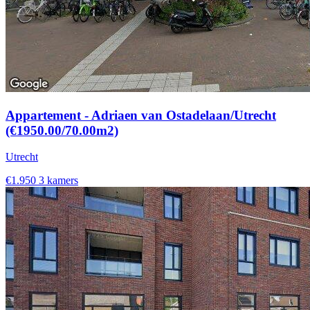
Appartement - Adriaen van Ostadelaan/Utrecht
(€1950.00/70.00m2)
Utrecht
€1.950
3 kamers