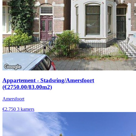
Appartement - Stadsring/Amersfoort
(€2750.00/83.00m2)
Amersfoort
€2.750
3 kamers